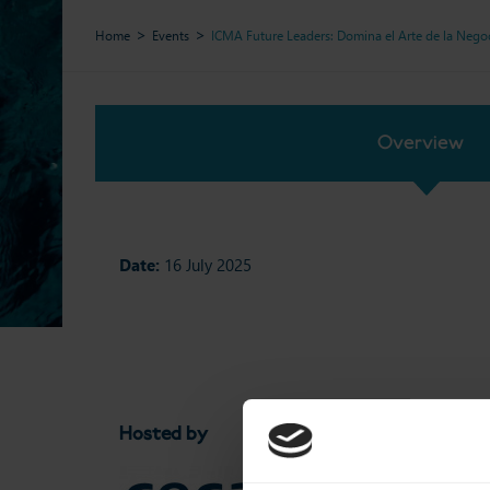
Home
Events
ICMA Future Leaders: Domina el Arte de la Negoc
Overview
Date:
16 July 2025
Hosted by