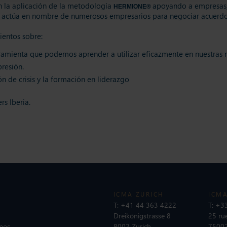
n la aplicación de la metodología
apoyando a empresas, 
HERMIONE
®
ás, actúa en nombre de numerosos empresarios para negociar acuerd
ientos sobre:
amienta que podemos aprender a utilizar eficazmente en nuestras 
resión.
ón de crisis y la formación en liderazgo
s Iberia.
ICMA ZURICH
ICMA
T:
+41 44 363 4222
T:
+33
Dreikönigstrasse 8
25 ru
nes
8002 Zurich
75002