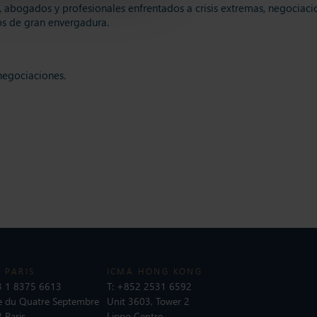
abogados y profesionales enfrentados a crisis extremas, negociaci
os de gran envergadura.
negociaciones.
 PARIS
ICMA HONG KONG
 1 8375 6613
T:
+852 2531 6592
e du Quatre Septembre
Unit 3603, Tower 2
 Paris
Lippo Centre