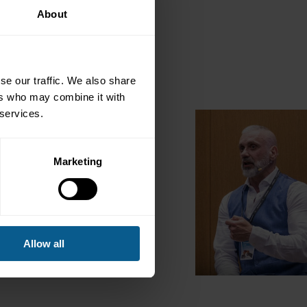
About
se our traffic. We also share
ers who may combine it with
 services.
es, con amplia experiencia
 presión.
Marketing
ha entrenado a fuerzas
w York Times
como el mejor
bal.
en cualquier momento y
Allow all