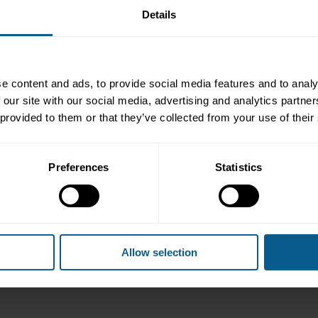
Details
e content and ads, to provide social media features and to analy
 our site with our social media, advertising and analytics partn
l Poder de la Negociación
 provided to them or that they’ve collected from your use of their
dillo
, un reconocido especialista en negociación en entornos hostil
complejos, resolución de conflictos y gestión de emociones bajo alta
Preferences
Statistics
ociaciones en situaciones de crisis extremas y de alta intensidad, 
 es sexto DAN de Aikido.
upo élite liderado por Laurent Combalbert—considerado por
The Ne
te equipo interviene en situaciones de alta complejidad a nivel glo
escue Negotiators
, Salvador está preparado para ser desplegado 
Allow selection
 y otras crisis de máxima gravedad.